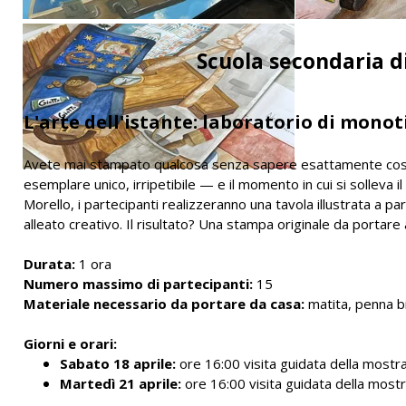
Scuola secondaria di
L'arte dell'istante: laboratorio di monot
Avete mai stampato qualcosa senza sapere esattamente cosa 
esemplare unico, irripetibile — e il momento in cui si solleva il
Morello, i partecipanti realizzeranno una tavola illustrata a p
alleato creativo. Il risultato? Una stampa originale da portare
Durata:
1 ora
Numero massimo di partecipanti:
15
Materiale necessario da portare da casa:
matita, penna bir
Giorni e orari:
Sabato 18 aprile:
ore 16:00 visita guidata della mostr
Martedì 21 aprile:
ore 16:00 visita guidata della mostr