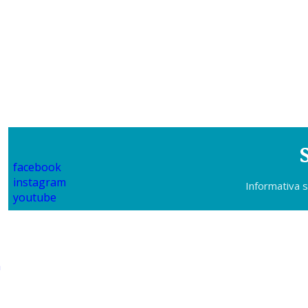
facebook
instagram
Informativa s
youtube
m