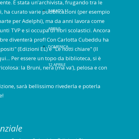
vente. È stata un'archivista, frugando tra le
SABATO 11
rici, ha curato varie pubblicazioni (per esempio
parte per Adelphi), ma da anni lavora come
APRILE
unti TVP e si occupa di libri scolastici. Ancora
mbre diventerà prof! Con Carlotta Cubeddu ha
DOMENICA
positi" (Edizioni EL) e "Le notti chiare" (Il
ui... Per essere un topo da biblioteca, si è
12 APRILE
icolosa: la Bruni, nera (ma va’), pelosa e con
zione, sarà bellissimo rivederla e poterla
e!
enziale