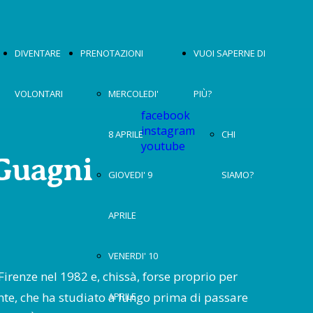
DIVENTARE
PRENOTAZIONI
VUOI SAPERNE DI
VOLONTARI
MERCOLEDI'
PIÙ?
facebook
instagram
8 APRILE
CHI
youtube
Guagni
GIOVEDI' 9
SIAMO?
APRILE
VENERDI' 10
irenze nel 1982 e, chissà, forse proprio per
ante, che ha studiato a lungo prima di passare
APRILE