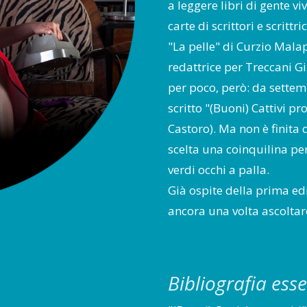
a leggere libri di gente vi
carte di scrittori e scritt
"La pelle" di Curzio Mala
redattrice per Treccani Gi
per poco, però: da sette
scritto "(Buoni) Cattivi pro
Castoro). Ma non è finita q
scelta una coinquilina per
verdi occhi a palla.
Già ospite della prima edi
ancora una volta ascoltar
Bibliografia ess