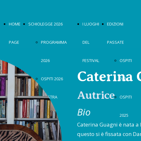
HOME
SCHIOLEGGE 2026
I LUOGHI
EDIZIONI
PAGE
PROGRAMMA
DEL
PASSATE
2026
FESTIVAL
OSPITI
Caterina 
OSPITI 2026
2024
Autrice
MOSTRA
OSPITI
Bio
2026
2025
Caterina Guagni è nata a F
questo si è fissata con D