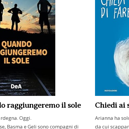
o raggiungeremo il sole
Chiedi ai 
ardegna. Oggi.
Arianna ha sol
sse, Basma e Geli sono compagni di
da cui scappare