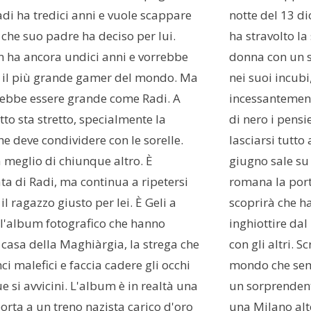
adi ha tredici anni e vuole scappare
notte del 13 di
a che suo padre ha deciso per lui.
ha stravolto la
n ha ancora undici anni e vorrebbe
donna con un s
 il più grande gamer del mondo. Ma
nei suoi incubi
rebbe essere grande come Radi. A
incessantement
to sta stretto, specialmente la
di nero i pensi
e deve condividere con le sorelle.
lasciarsi tutto
a meglio di chiunque altro. È
giugno sale su
a di Radi, ma continua a ripetersi
romana la port
il ragazzo giusto per lei. È Geli a
scoprirà che h
 l'album fotografico che hanno
inghiottire dal
 casa della Maghiàrgia, la strega che
con gli altri. S
nci malefici e faccia cadere gli occhi
mondo che semb
e si avvicini. L'album è in realtà una
un sorprendente
rta a un treno nazista carico d'oro
una Milano alte