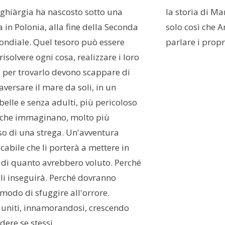
ghiàrgia ha nascosto sotto una
la storia di Ma
in Polonia, alla fine della Seconda
solo così che A
ndiale. Quel tesoro può essere
parlare i propr
risolvere ogni cosa, realizzare i loro
 per trovarlo devono scappare di
aversare il mare da soli, in un
belle e senza adulti, più pericoloso
 che immaginano, molto più
o di una strega. Un'avventura
cabile che li porterà a mettere in
 di quanto avrebbero voluto. Perché
li inseguirà. Perché dovranno
 modo di sfuggire all'orrore.
uniti, innamorandosi, crescendo
dere se stessi.