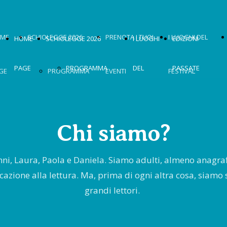
ME
SCHIOLEGGE 2026
PRENOTA I TUOI
I LUOGHI DEL
HOME
SCHIOLEGGE 2026
I LUOGHI
EDIZIONI
PAGE
PROGRAMMA
DEL
PASSATE
GE
PROGRAMMA
EVENTI
FESTIVAL
2026
FESTIVAL
OSPITI
2026
Chi siamo?
OSPITI 2026
2024
OSPITI 2026
MOSTRA
OSPITI
anni, Laura, Paola e Daniela. Siamo adulti, almeno anagra
azione alla lettura. Ma, prima di ogni altra cosa, siamo st
2026
2025
grandi lettori.