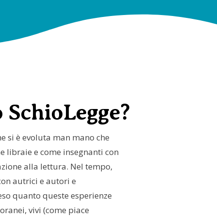
SABATO 11
APRILE
DOMENICA
12 APRILE
 SchioLegge?
he si è evoluta man mano che
libraie e come insegnanti con
zione alla lettura. Nel tempo,
on autrici e autori e
so quanto queste esperienze
poranei, vivi (come piace