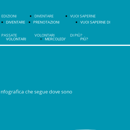
EDIZIONI
DIVENTARE
VUOI SAPERNE
DIVENTARE
PRENOTAZIONI
VUOI SAPERNE DI
PASSATE
VOLONTARI
DI PIÙ?
VOLONTARI
MERCOLEDI'
PIÙ?
facebook
instagram
OSPITI
CHI
8 APRILE
CHI
youtube
GIOVEDI' 9
SIAMO?
2024
SIAMO?
APRILE
l'infografica che segue dove sono
VENERDI' 10
APRILE