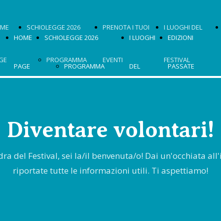
ME
SCHIOLEGGE 2026
PRENOTA I TUOI
I LUOGHI DEL
HOME
SCHIOLEGGE 2026
I LUOGHI
EDIZIONI
GE
PROGRAMMA
EVENTI
FESTIVAL
PAGE
PROGRAMMA
DEL
PASSATE
2026
2026
FESTIVAL
OSPITI
Diventare volontari!
OSPITI 2026
2024
OSPITI 2026
MOSTRA
OSPITI
adra del Festival, sei la/il benvenuta/o! Dai un'occhiata al
riportate tutte le informazioni utili. Ti aspettiamo!
2026
2025