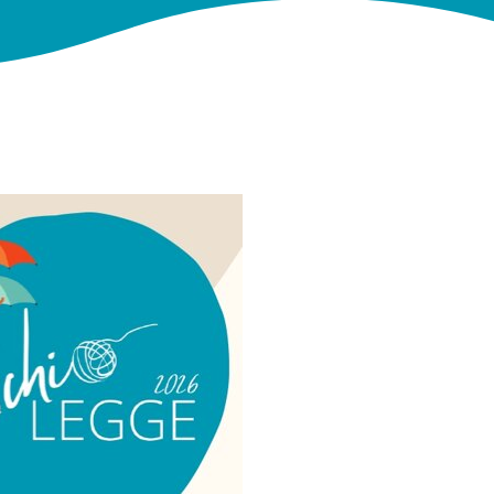
SABATO 11
APRILE
DOMENICA
12 APRILE